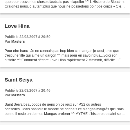
que pour trouver les choses faudrais pas m'apeller ^^' L’Histoire de Bleach «
Craignez nous, d’autant plus que nous ne possédons point de corps » C’est
sur ces mots que commence...
Love Hina
Publié le 22/03/2007 à 20:50
Par
Masters
Pour etre franc...Je ne connais pas trop bien ce mangas je c'est juste que
c'est une fille qui aime un garçon ^^ mais pour en savoir plus....voici son
histoire ^^ Comment décrire Love Hina rapidement ? Mmmmh, difficile... En
un mot, je dirais "déjanté"....
Saint Seiya
Publié le 22/03/2007 à 20:46
Par
Masters
Saint Seiya beaucoops de gens on ce jeux sur PS2 ou autres
consolles...Mais pas tout le monde ne connais ce Mangas malgrès qu'il sois
connu il reste un de mes Mangas preferer ^^ MYTHE L'histoire de saint seiya
à été inventé par le dessinateur de manga...