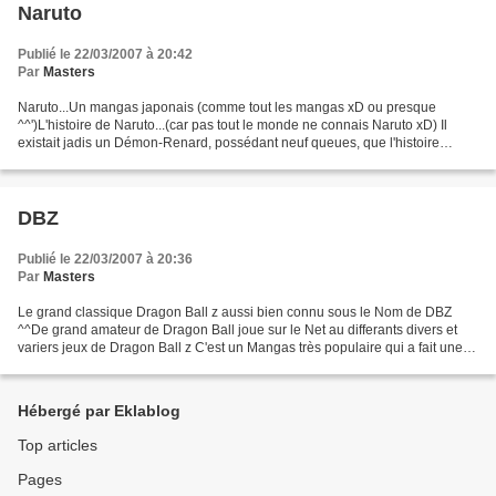
Naruto
Publié le 22/03/2007 à 20:42
Par
Masters
Naruto...Un mangas japonais (comme tout les mangas xD ou presque
^^')L'histoire de Naruto...(car pas tout le monde ne connais Naruto xD) Il
existait jadis un Démon-Renard, possédant neuf queues, que l'histoire
retiendra sous le nom de Kyuubi. Ses queues...
DBZ
Publié le 22/03/2007 à 20:36
Par
Masters
Le grand classique Dragon Ball z aussi bien connu sous le Nom de DBZ
^^De grand amateur de Dragon Ball joue sur le Net au differants divers et
variers jeux de Dragon Ball z C'est un Mangas très populaire qui a fait une
bonne aparition lors de sa toute...
Hébergé par Eklablog
Top articles
Pages